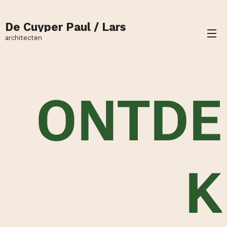
De Cuyper Paul / Lars
architecten
ONTDE
K